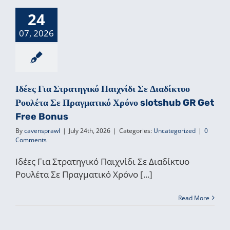
24
07, 2026
Ιδέες Για Στρατηγικό Παιχνίδι Σε Διαδίκτυο
Ρουλέτα Σε Πραγματικό Χρόνο slotshub GR Get
Free Bonus
By
cavensprawl
|
July 24th, 2026
|
Categories:
Uncategorized
|
0
Comments
Ιδέες Για Στρατηγικό Παιχνίδι Σε Διαδίκτυο
Ρουλέτα Σε Πραγματικό Χρόνο [...]
Read More