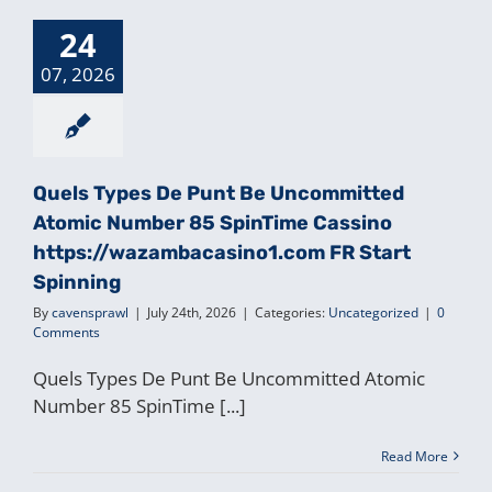
24
07, 2026
Quels Types De Punt Be Uncommitted
Atomic Number 85 SpinTime Cassino
https://wazambacasino1.com FR Start
Spinning
By
cavensprawl
|
July 24th, 2026
|
Categories:
Uncategorized
|
0
Comments
Quels Types De Punt Be Uncommitted Atomic
Number 85 SpinTime [...]
Read More