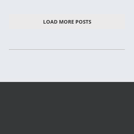
LOAD MORE POSTS