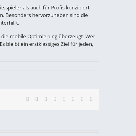
spieler als auch für Profis konzipiert
ten. Besonders hervorzuheben sind die
erhilft.
d die mobile Optimierung überzeugt. Wer
 bleibt ein erstklassiges Ziel für jeden,
Facebook
X
Reddit
LinkedIn
Tumblr
Pinterest
Vk
Email
Ιδέες