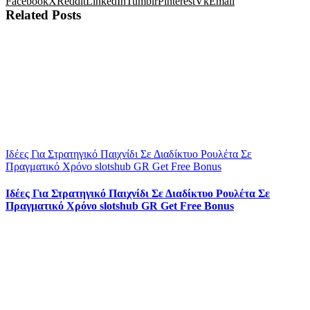
Facebook
X
Reddit
LinkedIn
Tumblr
Pinterest
Vk
Email
Related Posts
Ιδέες Για Στρατηγικό Παιχνίδι Σε Διαδίκτυο Ρουλέτα Σε
Πραγματικό Χρόνο slotshub GR Get Free Bonus
Ιδέες Για Στρατηγικό Παιχνίδι Σε Διαδίκτυο Ρουλέτα Σε
Πραγματικό Χρόνο slotshub GR Get Free Bonus