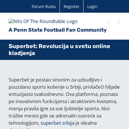
Skip
Forum Rules
Register
Login
to
content
A Penn State Football Fan Community
Superbet: Revolucija u svetu online
kladjenja
Superbet je postao sinonim za uzbudljivo i
pouzdano sports košenje u Srbiji, privlačeći hiljade
entuzijasta svakodnevno. Ova platforma, poznata
po inovativnim funkcijama i atraktivnim kvotama,
menja pravila igre za sve ljubitelje sporta. Ako
tražite mesto gde se adrenalin susreće sa
tehnologijom,
superbet srbija
je idealna