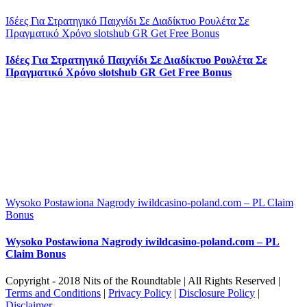
Ιδέες Για Στρατηγικό Παιχνίδι Σε Διαδίκτυο Ρουλέτα Σε
Πραγματικό Χρόνο slotshub GR Get Free Bonus
Ιδέες Για Στρατηγικό Παιχνίδι Σε Διαδίκτυο Ρουλέτα Σε
Πραγματικό Χρόνο slotshub GR Get Free Bonus
Wysoko Postawiona Nagrody iwildcasino-poland.com – PL Claim
Bonus
Wysoko Postawiona Nagrody iwildcasino-poland.com – PL
Claim Bonus
Copyright - 2018 Nits of the Roundtable | All Rights Reserved |
Terms and Conditions
|
Privacy Policy
|
Disclosure Policy
|
Disclaimer