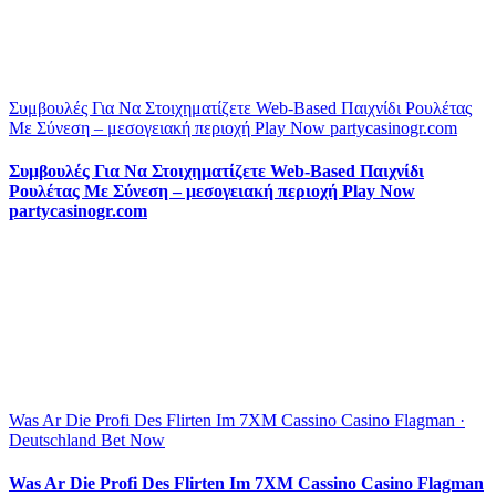
Συμβουλές Για Να Στοιχηματίζετε Web-Based Παιχνίδι Ρουλέτας
Με Σύνεση – μεσογειακή περιοχή Play Now partycasinogr.com
Συμβουλές Για Να Στοιχηματίζετε Web-Based Παιχνίδι
Ρουλέτας Με Σύνεση – μεσογειακή περιοχή Play Now
partycasinogr.com
Was Ar Die Profi Des Flirten Im 7XM Cassino Casino Flagman ·
Deutschland Bet Now
Was Ar Die Profi Des Flirten Im 7XM Cassino Casino Flagman