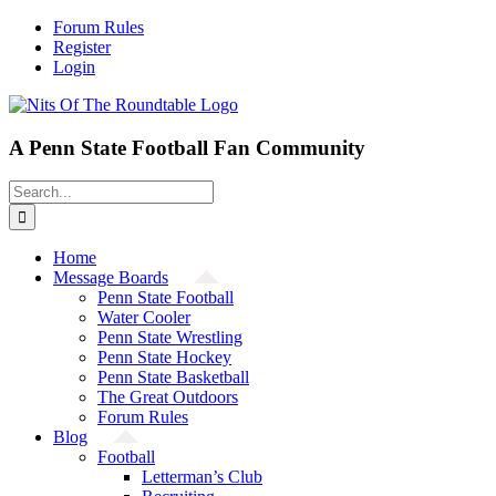
Skip
Forum Rules
to
Register
content
Login
A Penn State Football Fan Community
Search
for:
Home
Message Boards
Penn State Football
Water Cooler
Penn State Wrestling
Penn State Hockey
Penn State Basketball
The Great Outdoors
Forum Rules
Blog
Football
Letterman’s Club