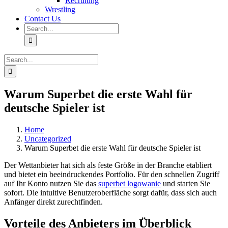
Recruiting
Wrestling
Contact Us
Search
for:
Search
for:
Warum Superbet die erste Wahl für
deutsche Spieler ist
Home
Uncategorized
Warum Superbet die erste Wahl für deutsche Spieler ist
Der Wettanbieter hat sich als feste Größe in der Branche etabliert
und bietet ein beeindruckendes Portfolio. Für den schnellen Zugriff
auf Ihr Konto nutzen Sie das
superbet logowanie
und starten Sie
sofort. Die intuitive Benutzeroberfläche sorgt dafür, dass sich auch
Anfänger direkt zurechtfinden.
Vorteile des Anbieters im Überblick