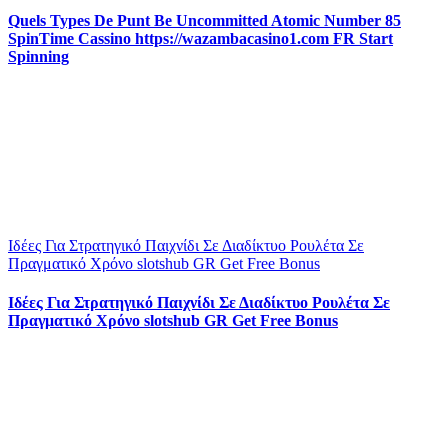
Quels Types De Punt Be Uncommitted Atomic Number 85
SpinTime Cassino https://wazambacasino1.com FR Start
Spinning
Ιδέες Για Στρατηγικό Παιχνίδι Σε Διαδίκτυο Ρουλέτα Σε
Πραγματικό Χρόνο slotshub GR Get Free Bonus
Ιδέες Για Στρατηγικό Παιχνίδι Σε Διαδίκτυο Ρουλέτα Σε
Πραγματικό Χρόνο slotshub GR Get Free Bonus