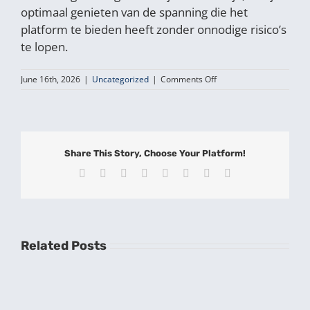
optimaal genieten van de spanning die het
platform te bieden heeft zonder onnodige risico’s
te lopen.
on
June 16th, 2026
|
Uncategorized
|
Comments Off
Alles
Alapozás
wat
A
je
Következőről
moet
Azonosító
weten
Elem
over
Share This Story, Choose Your Platform!
Ön
het
Facebook
X
Reddit
LinkedIn
Tumblr
Pinterest
Vk
Email
Fehértövis
spelen
bij
Legyen
Stake
Szükséges
Feltölteni
A
Következő
Related Posts
Tesztpéldány
A
Következőről
ID
,