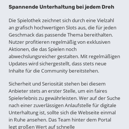
Spannende Unterhaltung bei jedem Dreh
Die Spielothek zeichnet sich durch eine Vielzahl
an grafisch hochwertigen Slots aus, die für jeden
Geschmack das passende Thema bereithalten.
Nutzer profitieren regelmäßig von exklusiven
Aktionen, die das Spielen noch
abwechslungsreicher gestalten. Mit regelmäßigen
Updates wird sichergestellt, dass stets neue
Inhalte für die Community bereitstehen.
Sicherheit und Seriosität stehen bei diesem
Anbieter stets an erster Stelle, um ein faires
Spielerlebnis zu gewährleisten. Wer auf der Suche
nach einer zuverlässigen Anlaufstelle für digitale
Unterhaltung ist, sollte sich die Webseite einmal
in Ruhe ansehen. Das Team hinter dem Portal
legt großen Wert auf schnelle