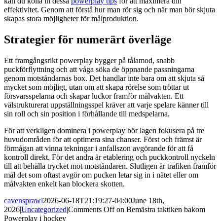
kan du kolla in dessa
powerplay tips
för att maximera din
effektivitet. Genom att förstå hur man rör sig och när man bör skjuta
skapas stora möjligheter för målproduktion.
Strategier för numerärt överläge
Ett framgångsrikt powerplay bygger på tålamod, snabb
puckförflyttning och att våga söka de öppnande passningarna
genom motståndarnas box. Det handlar inte bara om att skjuta så
mycket som möjligt, utan om att skapa rörelse som tröttar ut
försvarsspelarna och skapar luckor framför målvakten. Ett
välstrukturerat uppställningsspel kräver att varje spelare känner till
sin roll och sin position i förhållande till medspelarna.
För att verkligen dominera i powerplay bör lagen fokusera på tre
huvudområden för att optimera sina chanser. Först och främst är
förmågan att vinna tekningar i anfallszon avgörande för att få
kontroll direkt. För det andra är etablering och puckkontroll nyckeln
till att behålla trycket mot motståndaren. Slutligen är trafiken framför
mål det som oftast avgör om pucken letar sig in i nätet eller om
målvakten enkelt kan blockera skotten.
cavensprawl
2026-06-18T21:19:27-04:00
June 18th,
2026
|
Uncategorized
|
Comments Off
on Bemästra taktiken bakom
Powerplay i hockey