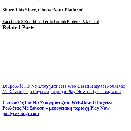
Share This Story, Choose Your Platform!
Facebook
X
Reddit
LinkedIn
Tumblr
Pinterest
Vk
Email
Related Posts
Συμβουλές Για Να Στοιχηματίζετε Web-Based Παιχνίδι Ρουλέτας
Με Σύνεση – μεσογειακή περιοχή Play Now partycasinogr.com
Συμβουλές Για Να Στοιχηματίζετε Web-Based Παιχνίδι
Ρουλέτας Με Σύνεση – μεσογειακή περιοχή Play Now
partycasinogr.com