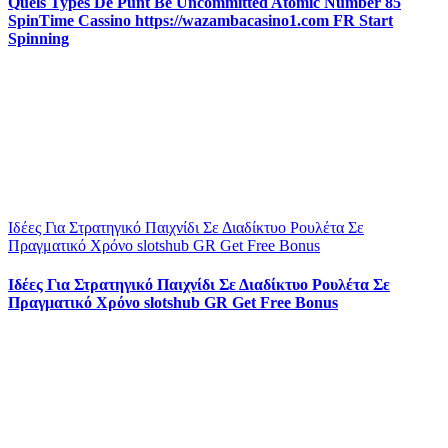
Quels Types De Punt Be Uncommitted Atomic Number 85
SpinTime Cassino https://wazambacasino1.com FR Start
Spinning
Ιδέες Για Στρατηγικό Παιχνίδι Σε Διαδίκτυο Ρουλέτα Σε
Πραγματικό Χρόνο slotshub GR Get Free Bonus
Ιδέες Για Στρατηγικό Παιχνίδι Σε Διαδίκτυο Ρουλέτα Σε
Πραγματικό Χρόνο slotshub GR Get Free Bonus