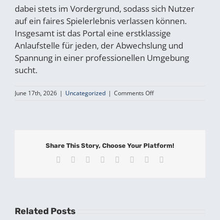
dabei stets im Vordergrund, sodass sich Nutzer
auf ein faires Spielerlebnis verlassen können.
Insgesamt ist das Portal eine erstklassige
Anlaufstelle für jeden, der Abwechslung und
Spannung in einer professionellen Umgebung
sucht.
on
June 17th, 2026
|
Uncategorized
|
Comments Off
Erfahrungen
mit
dem
National
Casino:
Ein
Share This Story, Choose Your Platform!
umfassender
Facebook
X
Reddit
LinkedIn
Tumblr
Pinterest
Vk
Email
Blick
Related Posts
DOE