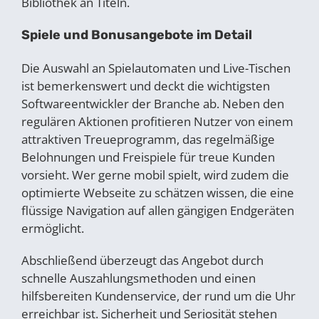
Bibliothek an Titeln.
Spiele und Bonusangebote im Detail
Die Auswahl an Spielautomaten und Live-Tischen
ist bemerkenswert und deckt die wichtigsten
Softwareentwickler der Branche ab. Neben den
regulären Aktionen profitieren Nutzer von einem
attraktiven Treueprogramm, das regelmäßige
Belohnungen und Freispiele für treue Kunden
vorsieht. Wer gerne mobil spielt, wird zudem die
optimierte Webseite zu schätzen wissen, die eine
flüssige Navigation auf allen gängigen Endgeräten
ermöglicht.
Abschließend überzeugt das Angebot durch
schnelle Auszahlungsmethoden und einen
hilfsbereiten Kundenservice, der rund um die Uhr
erreichbar ist. Sicherheit und Seriosität stehen