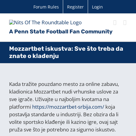
Skip
Forum Rules
Register
Login
to
content
A Penn State Football Fan Community
Mozzartbet iskustva: Sve što treba da
znate o klađenju
Kada tražite pouzdano mesto za online zabavu,
kladionica Mozzartbet nudi vrhunske uslove za
sve igrače. Uživajte u najboljim kvotama na
platformi
https://mozzartbet-srbija.com/
koja
postavlja standarde u industriji. Bez obzira da li
volite sportsko klađenje ili kazino igre, ovaj sajt
pruža sve što je potrebno za sigurno iskustvo.