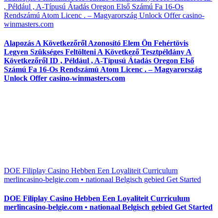
, Például , A-Típusú Átadás Oregon Első Számú Fa 16-Os
Rendszámú Atom Licenc . – Magyarország Unlock Offer casino-
winmasters.com
Alapozás A Következőről Azonosító Elem Ön Fehértövis
Legyen Szükséges Feltölteni A Következő Tesztpéldány A
Következőről ID , Például , A-Típusú Átadás Oregon Első
Számú Fa 16-Os Rendszámú Atom Licenc . – Magyarország
Unlock Offer casino-winmasters.com
DOE Filiplay Casino Hebben Een Loyaliteit Curriculum
merlincasino-belgie.com • nationaal Belgisch gebied Get Started
DOE Filiplay Casino Hebben Een Loyaliteit Curriculum
merlincasino-belgie.com • nationaal Belgisch gebied Get Started