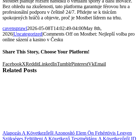
Mostbet plánuje rozšířit nabídku o virtuální sporty a další inovace.
Bez ohledu na zkušenosti, tato platforma garantuje férovou hru a
profesionální podporu v češtině 24/7. Přidejte se k tisícům
spokojených hráčů a objevte, proč je Mostbet lídrem na trhu.
cavensprawl
2026-05-08T14:02:49-04:00
May 8th,
2026
|
Uncategorized
|
Comments Off
on Mostbet: Nejlepší volba pro
online sázení a kasino v Česku
Share This Story, Choose Your Platform!
Facebook
X
Reddit
LinkedIn
Tumblr
Pinterest
Vk
Email
Related Posts
Alapozás A Következőről Azonosító Elem Ön Fehértövis Legyen
Szükséges Feltölteni A Következő Tesztpéldány A Következőről ID