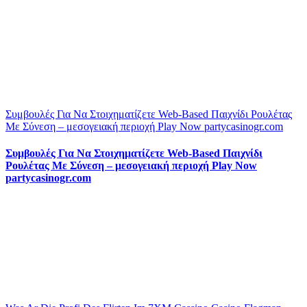
Συμβουλές Για Να Στοιχηματίζετε Web-Based Παιχνίδι Ρουλέτας
Με Σύνεση – μεσογειακή περιοχή Play Now partycasinogr.com
Συμβουλές Για Να Στοιχηματίζετε Web-Based Παιχνίδι
Ρουλέτας Με Σύνεση – μεσογειακή περιοχή Play Now
partycasinogr.com