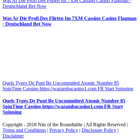
Was Ar Die Profi Des Flirten Im 7XM Cassino Casino Flagman ·
Deutschland Bet Now
Was Ar Die Profi Des Flirten Im 7XM Cassino Casino Flagman
· Deutschland Bet Now
Quels Types De Punt Be Uncommitted Atomic Number 85
SpinTime Cassino https://wazambacasino1.com FR Start Spinning
Quels Types De Punt Be Uncommitted Atomic Number 85
SpinTime Cassino https://wazambacasino1.com FR Start
Spinning
Copyright - 2018 Nits of the Roundtable | All Rights Reserved |
Terms and Conditions
|
Privacy Policy
|
Disclosure Policy
|
Disclaimer