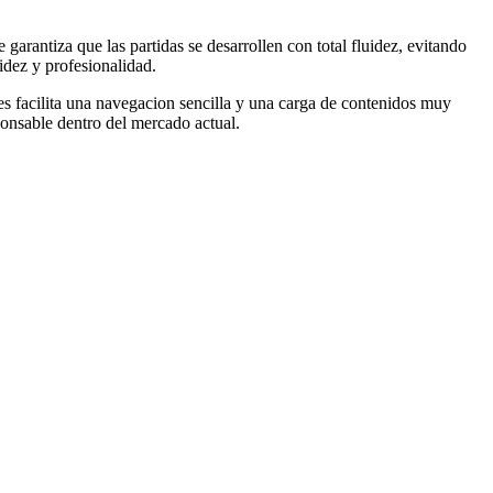
arantiza que las partidas se desarrollen con total fluidez, evitando
idez y profesionalidad.
les facilita una navegacion sencilla y una carga de contenidos muy
onsable dentro del mercado actual.