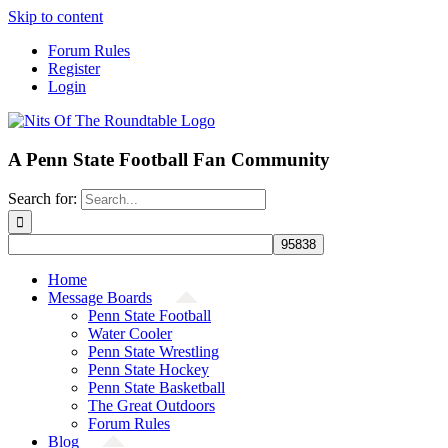
Skip to content
Forum Rules
Register
Login
A Penn State Football Fan Community
Search for:
Home
Message Boards
Penn State Football
Water Cooler
Penn State Wrestling
Penn State Hockey
Penn State Basketball
The Great Outdoors
Forum Rules
Blog