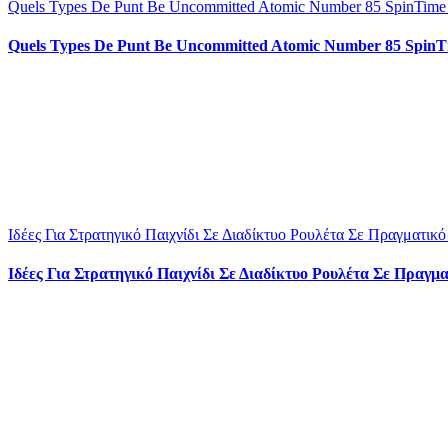
Quels Types De Punt Be Uncommitted Atomic Number 85 SpinTime C
Quels Types De Punt Be Uncommitted Atomic Number 85 SpinTi
Ιδέες Για Στρατηγικό Παιχνίδι Σε Διαδίκτυο Ρουλέτα Σε Πραγματικ
Ιδέες Για Στρατηγικό Παιχνίδι Σε Διαδίκτυο Ρουλέτα Σε Πραγμ