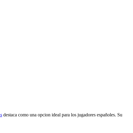
as
destaca como una opcion ideal para los jugadores españoles. Su