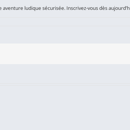
ne aventure ludique sécurisée. Inscrivez-vous dès aujourd’h
ion
Was
Quels
Ar
Types
Die
De
Profi
Punt
Des
Be
Flirten
Uncommitted
Im
Atomic
7XM
Number