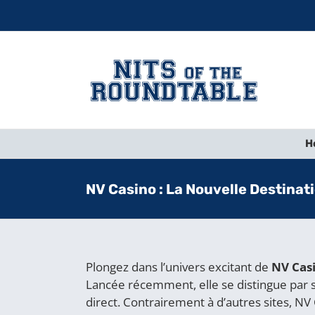
Skip
to
content
H
NV Casino : La Nouvelle Destinat
Plongez dans l’univers excitant de
NV Cas
Lancée récemment, elle se distingue par so
direct. Contrairement à d’autres sites, NV 