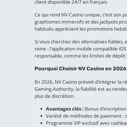
client disponible 24/7 en français.
Ce qui rend NV Casino unique, c’est son 
graphismes immersifs et des jackpots progre
habitués apprécient les promotions hebd
Si vous cherchez des alternatives fiables,
reine : l’application mobile compatible 
responsable, comme les limites de dépôt p
Pourquoi Choisir NV Casino en 2026
En 2026, NV Casino prévoit d’intégrer la ré
Gaming Authority, la fiabilité est au rend
plus de discrétion.
Avantages clés :
Bonus d’inscription
Variété de méthodes de paiement : ca
Programme VIP exclusif avec cashbac