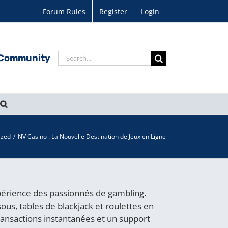
Forum Rules
Register
Login
Search
n Community
for:
ized
NV Casino : La Nouvelle Destination de Jeux en Ligne
xpérience des passionnés de gambling.
ous, tables de blackjack et roulettes en
 transactions instantanées et un support