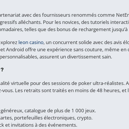
partenariat avec des fournisseurs renommés comme NetEnt
ssifs alléchants. Pour les novices, des tutoriels interactif
omadaires, telles que des bonus de rechargement jusqu’à
 explorez
leon casino
, un concurrent solide avec des avis él
iOS et Android offre une expérience sans couture, même e
ersonnalisables, assurent un divertissement sain.
 ?
alité virtuelle pour des sessions de poker ultra-réalistes. 
ez-vous. Les retraits sont traités en moins de 48 heures, 
 généreux, catalogue de plus de 1 000 jeux.
rtes, portefeuilles électroniques, crypto.
k et invitations à des événements.