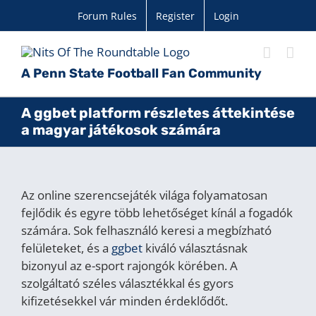
Skip
Forum Rules
Register
Login
to
content
A Penn State Football Fan Community
A ggbet platform részletes áttekintése
a magyar játékosok számára
Az online szerencsejáték világa folyamatosan
fejlődik és egyre több lehetőséget kínál a fogadók
számára. Sok felhasználó keresi a megbízható
felületeket, és a
ggbet
kiváló választásnak
bizonyul az e-sport rajongók körében. A
szolgáltató széles választékkal és gyors
kifizetésekkel vár minden érdeklődőt.