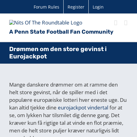
Skip
Forum Rules
Register
Login
to
content
A Penn State Football Fan Community
Drømmen om den store gevinst i
Eurojackpot
Mange danskere drømmer om at ramme den
helt store gevinst, når de spiller med i det
populære europæiske lotteri hver eneste uge. Du
kan altid tjekke dine
eurojackpot vindertal
for at
se, om lykken har tilsmilet dig denne gang. Det
kræver kun få rigtige tal at vinde en flot præmie,
men de helt store puljer kræver naturligvis lidt