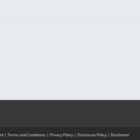
Was
Quels
Ar
Types
Die
De
Profi
Punt
Des
Be
Flirten
Uncommitted
Im
Atomic
7XM
Number
Cassino
85
Casino
SpinTime
Flagman
Cassino
https://wazambacasino1.com
Deutschland
FR
Bet
Start
Now
Spinning
ved |
Terms and Conditions
|
Privacy Policy
|
Disclosure Policy
|
Disclaimer