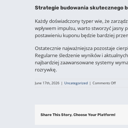
Strategie budowania skutecznego 
Każdy doświadczony typer wie, że zarządz
wpływem impulsu, warto stworzyć jasny pl
postawieniu kuponu będzie bardziej przem
Ostatecznie najważniejsza pozostaje cierp
Regularne śledzenie wyników i aktualnych
najbardziej zaawansowane systemy wymagaj
rozrywkę.
on
June 17th, 2026
|
Uncategorized
|
Comments Off
Jak
skutecz
zarząd
swoimi
zakład
w
Share This Story, Choose Your Platform!
efortun