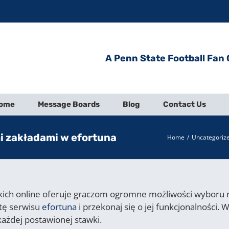
A Penn State Football Fa
ome
Message Boards
Blog
Contact Us
i zakładami w efortuna
Home
Uncategoriz
ch online oferuje graczom ogromne możliwości wyboru ró
rtę serwisu
efortuna
i przekonaj się o jej funkcjonalności.
każdej postawionej stawki.