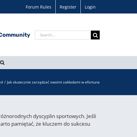
Forum Rules
Register
Login
Search
n Community
for:
ed
Jak skutecznie zarządzać swoimi zakładami w efortuna
żnorodnych dyscyplin sportowych. Jeśli
 Warto pamiętać, że kluczem do sukcesu