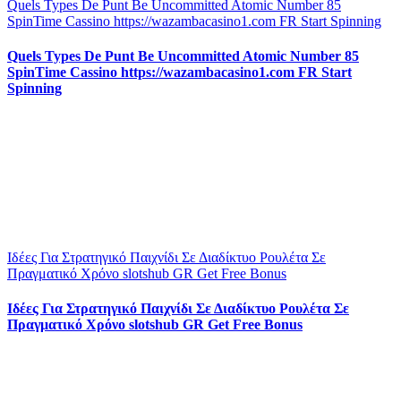
Quels Types De Punt Be Uncommitted Atomic Number 85
SpinTime Cassino https://wazambacasino1.com FR Start Spinning
Quels Types De Punt Be Uncommitted Atomic Number 85
SpinTime Cassino https://wazambacasino1.com FR Start
Spinning
Ιδέες Για Στρατηγικό Παιχνίδι Σε Διαδίκτυο Ρουλέτα Σε
Πραγματικό Χρόνο slotshub GR Get Free Bonus
Ιδέες Για Στρατηγικό Παιχνίδι Σε Διαδίκτυο Ρουλέτα Σε
Πραγματικό Χρόνο slotshub GR Get Free Bonus