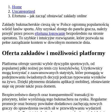
Home
Uncategorized
Efortuna – jak zacząć obstawiać zakłady online
Zakłady bukmacherskie cieszą się w Polsce ogromną popularnością
wśród fanów sportu. Aby uzyskać dostęp do panelu gracza, należy
przejść przez proces
efortuna logowanie
bezpośrednio na stronie
operatora. To szybkie i intuicyjne rozwiązanie, które pozwala na
pełne zarządzanie kontem w dowolnym momencie dnia.
Oferta zakładów i możliwości platformy
Platforma oferuje szeroki wybór dyscyplin sportowych, od
popularnej piłki nożnej po tenis czy koszykówkę. Użytkownicy
mogą korzystać z zaawansowanych statystyk, które pomagają w
podejmowaniu świadomych decyzji podczas typowania wyników
na żywo. Dzięki płynnemu działaniu aplikacji mobilnej, obstawianie
staje się proste także poza domem.
Bezpieczeństwo danych oraz transparentność transakcji to
priorytety, które wyróżniają tego bukmachera na rynku. Regularne
promocje oraz bonusy powitalne dodatkowo zachęcają nowych
graczy do sprawdzenia swoich sił w przewidywaniu wydarzeń