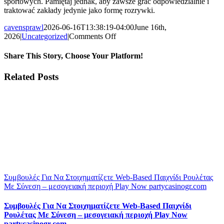
sportowych. Pamiętaj jednak, aby zawsze grać odpowiedzialnie i
traktować zakłady jedynie jako formę rozrywki.
cavensprawl
2026-06-16T13:38:19-04:00
June 16th,
on
2026
|
Uncategorized
|
Comments Off
Efortuna
–
Share This Story, Choose Your Platform!
jak
zacząć
Facebook
X
Reddit
LinkedIn
Tumblr
Pinterest
Vk
Email
Related Posts
obstawiać
zakłady
online
Συμβουλές Για Να Στοιχηματίζετε Web-Based Παιχνίδι Ρουλέτας
Με Σύνεση – μεσογειακή περιοχή Play Now partycasinogr.com
Συμβουλές Για Να Στοιχηματίζετε Web-Based Παιχνίδι
Ρουλέτας Με Σύνεση – μεσογειακή περιοχή Play Now
partycasinogr.com