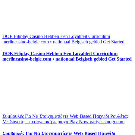
DOE Filiplay Casino Hebben Een Loyaliteit Curriculum
merlincasino-belgie.com • nationaal Belgisch gebied Get Started
DOE Filiplay Casino Hebben Een Loyaliteit Curriculum
merlincasino-belgie.com • nationaal Belgisch gebied Get Started
Συμβουλές Για Να Στοιχηματίζετε Web-Based Παιχνίδι Ρουλέτας
Με Σύνεση – μεσογειακή περιοχή Play Now partycasinogr.com
Συμβουλές Για Να Στοιχηματίζετε Web-Based Παιχνίδι