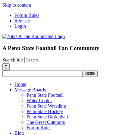
Skip to content
Forum Rules
Register
Login
A Penn State Football Fan Community
Search for:
Home
Message Boards
Penn State Football
Water Cooler
Penn State Wrestling
Penn State Hockey
Penn State Basketball
The Great Outdoors
Forum Rules
Blog