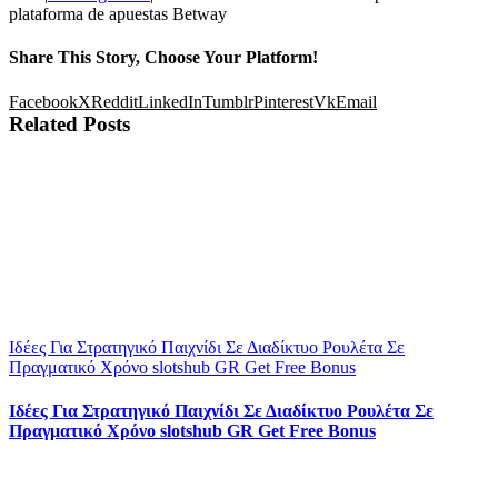
plataforma de apuestas Betway
Share This Story, Choose Your Platform!
Facebook
X
Reddit
LinkedIn
Tumblr
Pinterest
Vk
Email
Related Posts
Ιδέες Για Στρατηγικό Παιχνίδι Σε Διαδίκτυο Ρουλέτα Σε
Πραγματικό Χρόνο slotshub GR Get Free Bonus
Ιδέες Για Στρατηγικό Παιχνίδι Σε Διαδίκτυο Ρουλέτα Σε
Πραγματικό Χρόνο slotshub GR Get Free Bonus