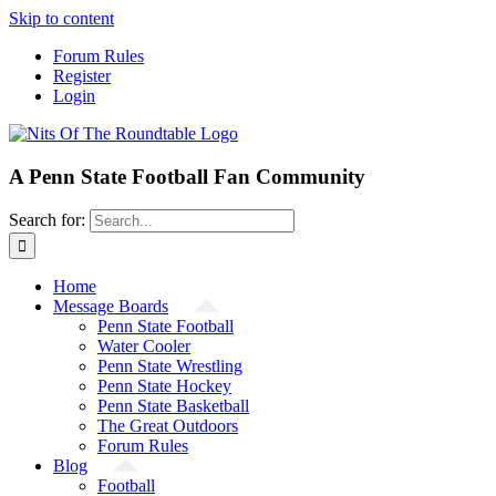
Skip to content
Forum Rules
Register
Login
A Penn State Football Fan Community
Search for:
Home
Message Boards
Penn State Football
Water Cooler
Penn State Wrestling
Penn State Hockey
Penn State Basketball
The Great Outdoors
Forum Rules
Blog
Football