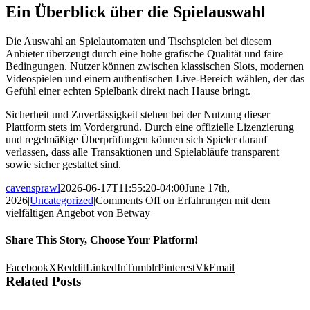
Ein Überblick über die Spielauswahl
Die Auswahl an Spielautomaten und Tischspielen bei diesem
Anbieter überzeugt durch eine hohe grafische Qualität und faire
Bedingungen. Nutzer können zwischen klassischen Slots, modernen
Videospielen und einem authentischen Live-Bereich wählen, der das
Gefühl einer echten Spielbank direkt nach Hause bringt.
Sicherheit und Zuverlässigkeit stehen bei der Nutzung dieser
Plattform stets im Vordergrund. Durch eine offizielle Lizenzierung
und regelmäßige Überprüfungen können sich Spieler darauf
verlassen, dass alle Transaktionen und Spielabläufe transparent
sowie sicher gestaltet sind.
cavensprawl
2026-06-17T11:55:20-04:00
June 17th,
2026
|
Uncategorized
|
Comments Off
on Erfahrungen mit dem
vielfältigen Angebot von Betway
Share This Story, Choose Your Platform!
Facebook
X
Reddit
LinkedIn
Tumblr
Pinterest
Vk
Email
Related Posts