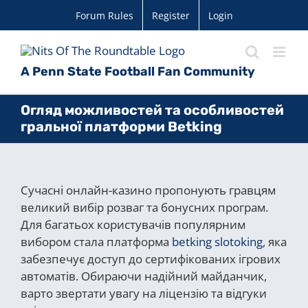
Skip
Forum Rules
Register
Login
to
content
A Penn State Football Fan Community
Огляд можливостей та особливостей
гральної платформи Betking
Сучасні онлайн-казино пропонують гравцям
великий вибір розваг та бонусних програм.
Для багатьох користувачів популярним
вибором стала платформа
betking slotoking
, яка
забезпечує доступ до сертифікованих ігрових
автоматів. Обираючи надійний майданчик,
варто звертати увагу на ліцензію та відгуки