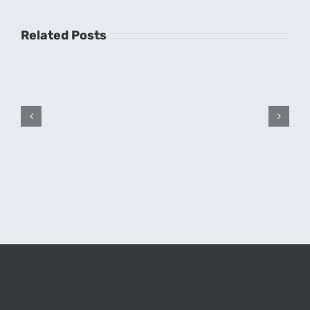
Feltölteni
A
Következő
Related Posts
Tesztpéldány
A
Következőről
ID
,
Például
,
A-
Típusú
Átadás
Oregon
Első
Számú
Fa
16-
Os
Rendszámú
Atom
Licenc
.
–