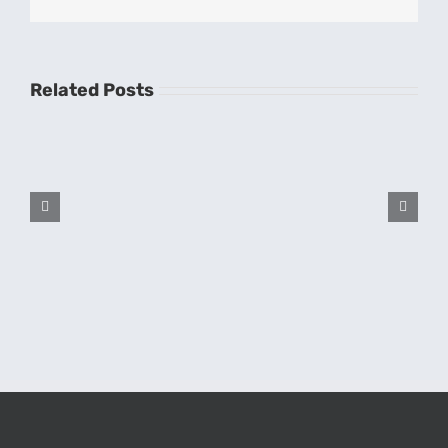
Συμβουλές
Related Posts
Για
Να
Στοιχηματίζετε
Web-
Based
Παιχνίδι
Ρουλέτας
Με
Σύνεση
–
μεσογειακή
περιοχή
Play
Now
partycasinogr.com