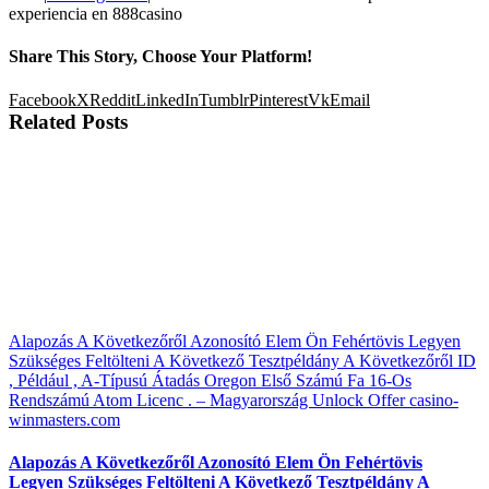
experiencia en 888casino
Share This Story, Choose Your Platform!
Facebook
X
Reddit
LinkedIn
Tumblr
Pinterest
Vk
Email
Related Posts
Alapozás A Következőről Azonosító Elem Ön Fehértövis Legyen
Szükséges Feltölteni A Következő Tesztpéldány A Következőről ID
, Például , A-Típusú Átadás Oregon Első Számú Fa 16-Os
Rendszámú Atom Licenc . – Magyarország Unlock Offer casino-
winmasters.com
Alapozás A Következőről Azonosító Elem Ön Fehértövis
Legyen Szükséges Feltölteni A Következő Tesztpéldány A