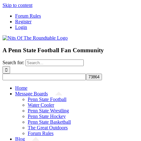
Skip to content
Forum Rules
Register
Login
A Penn State Football Fan Community
Search for:
Home
Message Boards
Penn State Football
Water Cooler
Penn State Wrestling
Penn State Hockey
Penn State Basketball
The Great Outdoors
Forum Rules
Blog