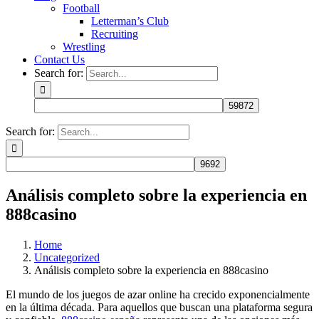
Football
Letterman’s Club
Recruiting
Wrestling
Contact Us
Search for:
Search for:
Análisis completo sobre la experiencia en
888casino
Home
Uncategorized
Análisis completo sobre la experiencia en 888casino
El mundo de los juegos de azar online ha crecido exponencialmente
en la última década. Para aquellos que buscan una plataforma segura