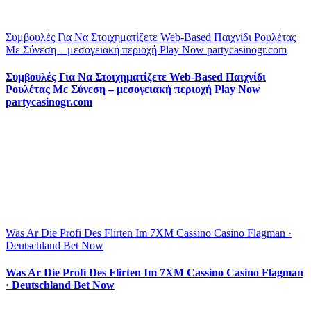
Συμβουλές Για Να Στοιχηματίζετε Web-Based Παιχνίδι Ρουλέτας
Με Σύνεση – μεσογειακή περιοχή Play Now partycasinogr.com
Συμβουλές Για Να Στοιχηματίζετε Web-Based Παιχνίδι
Ρουλέτας Με Σύνεση – μεσογειακή περιοχή Play Now
partycasinogr.com
Was Ar Die Profi Des Flirten Im 7XM Cassino Casino Flagman ·
Deutschland Bet Now
Was Ar Die Profi Des Flirten Im 7XM Cassino Casino Flagman
· Deutschland Bet Now