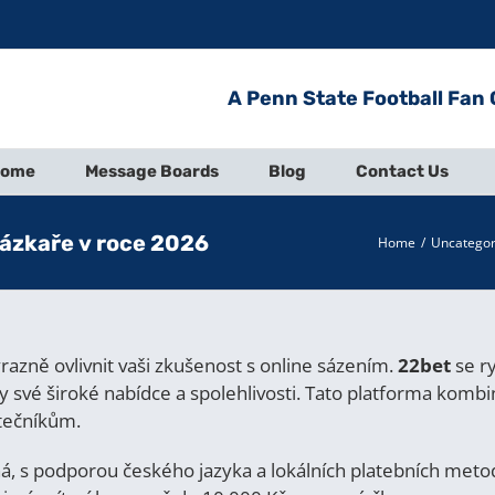
A Penn State Football Fa
ome
Message Boards
Blog
Contact Us
sázkaře v roce 2026
Home
Uncategor
azně ovlivnit vaši zkušenost s online sázením.
22bet
se r
y své široké nabídce a spolehlivosti. Tato platforma kombi
átečníkům.
á, s podporou českého jazyka a lokálních platebních meto