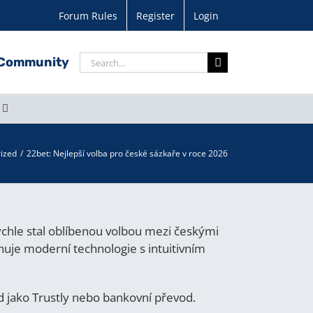
Forum Rules
Register
Login
Search
n Community
for:
ized
22bet: Nejlepší volba pro české sázkaře v roce 2026
ychle stal oblíbenou volbou mezi českými
nuje moderní technologie s intuitivním
d jako Trustly nebo bankovní převod.